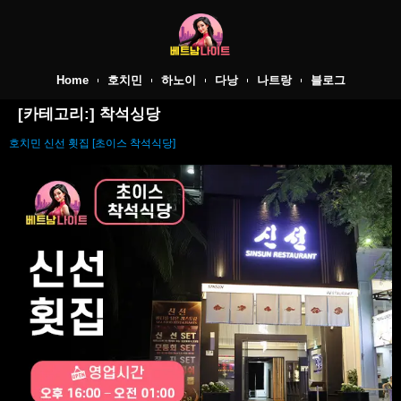
Home
호치민
하노이
다낭
나트랑
블로그
[카테고리:]
착석싱당
호치민 신선 횟집 [초이스 착석식당]