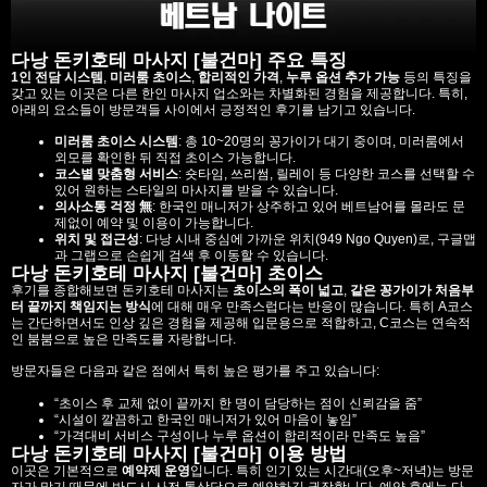
다낭 돈키호테 마사지 [불건마] 주요 특징
1인 전담 시스템
,
미러룸 초이스
,
합리적인 가격
,
누루 옵션 추가 가능
등의 특징을
갖고 있는 이곳은 다른 한인 마사지 업소와는 차별화된 경험을 제공합니다. 특히,
아래의 요소들이 방문객들 사이에서 긍정적인 후기를 남기고 있습니다.
미러룸 초이스 시스템
: 총 10~20명의 꽁가이가 대기 중이며, 미러룸에서
외모를 확인한 뒤 직접 초이스 가능합니다.
코스별 맞춤형 서비스
: 숏타임, 쓰리썸, 릴레이 등 다양한 코스를 선택할 수
있어 원하는 스타일의 마사지를 받을 수 있습니다.
의사소통 걱정 無
: 한국인 매니저가 상주하고 있어 베트남어를 몰라도 문
제없이 예약 및 이용이 가능합니다.
위치 및 접근성
: 다낭 시내 중심에 가까운 위치(949 Ngo Quyen)로, 구글맵
과 그랩으로 손쉽게 검색 후 이동할 수 있습니다.
다낭 돈키호테 마사지 [불건마] 초이스
후기를 종합해보면 돈키호테 마사지는
초이스의 폭이 넓고
,
같은 꽁가이가 처음부
터 끝까지 책임지는 방식
에 대해 매우 만족스럽다는 반응이 많습니다. 특히 A코스
는 간단하면서도 인상 깊은 경험을 제공해 입문용으로 적합하고, C코스는 연속적
인 붐붐으로 높은 만족도를 자랑합니다.
방문자들은 다음과 같은 점에서 특히 높은 평가를 주고 있습니다:
“초이스 후 교체 없이 끝까지 한 명이 담당하는 점이 신뢰감을 줌”
“시설이 깔끔하고 한국인 매니저가 있어 마음이 놓임”
“가격대비 서비스 구성이나 누루 옵션이 합리적이라 만족도 높음”
다낭 돈키호테 마사지 [불건마] 이용 방법
이곳은 기본적으로
예약제 운영
입니다. 특히 인기 있는 시간대(오후~저녁)는 방문
자가 많기 때문에 반드시 사전 톡상담으로 예약하길 권장합니다. 예약 후에는 다