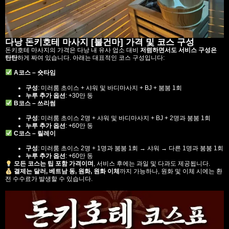
다낭 돈키호테 마사지 [불건마] 가격 및 코스 구성
돈키호테 마사지의 가격은 다낭 내 유사 업소 대비
저렴하면서도 서비스 구성은
탄탄
하게 짜여 있습니다. 아래는 대표적인 코스 구성입니다:
A코스 – 숏타임
구성
: 미러룸 초이스 + 샤워 및 바디마사지 + BJ + 붐붐 1회
누루 추가 옵션
: +30만 동
B코스 – 쓰리썸
구성
: 미러룸 초이스 2명 + 샤워 및 바디마사지 + BJ + 2명과 붐붐 1회
누루 추가 옵션
: +60만 동
C코스 – 릴레이
구성
: 미러룸 초이스 2명 + 1명과 붐붐 1회 → 샤워 → 다른 1명과 붐붐 1회
누루 추가 옵션
: +60만 동
모든 코스는 팁 포함 가격이며
, 서비스 후에는 과일 및 다과도 제공됩니다.
결제는 달러, 베트남 동, 원화, 원화 이체
까지 가능하나, 원화 및 이체 시에는 환
전 수수료가 발생할 수 있습니다.