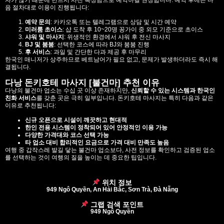
음 절차대로 이용이 진행됩니다:
예약 문의
: 카카오톡 또는 텔레그램으로 상담 및 시간 예약
미러룸 초이스
: 샵 도착 후 10~20명 꽁가이 중 외모 기준으로 초이스
샤워 및 마사지
: 위생적인 환경에서 샤워 후 전신 마사지
BJ 및 붐붐
: 선택한 코스에 따라 BJ와 붐붐 진행
후 서비스
: 과일 및 간단한 다과 제공 후 마무리
한국인 매니저가 상주하므로 베트남어가 필요 없고, 문제가 발생하더라도 즉시 해
결됩니다.
다낭 돈키호테 마사지 [불건마] 추천 이유
다낭의 불건마 업소는 수십 곳 이상 존재하지만,
신뢰할 수 있는 시스템과 한국인
친화 서비스
를 갖춘 곳은 극히 일부입니다. 돈키호테 마사지는 특히 다음과 같은
이유로 추천됩니다:
신규 오픈으로 시설이 깨끗하고 현대적
한인 전용 시스템이 정착되어 있어 안정적인 이용 가능
다양한 가격대와 코스 선택 가능
타 업소 대비 합리적인 요금으로 가격 대비 만족도 높음
여행 중 갑작스레 발길 닿는 불건마 업소보다, 사전 정보를 확인하고 검증된 업소
를 선택하는 것이 여행의 질을 높이는 데 중요한 팁입니다.
위치 정보
949 Ngô Quyền, An Hải Bắc, Sơn Trà, Đà Nẵng
그랩 검색 포인트
949 Ngô Quyền