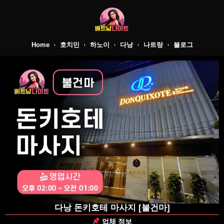
Home
호치민
하노이
다낭
나트랑
블로그
다낭 돈키호테 마사지 [불건마]
업체 정보