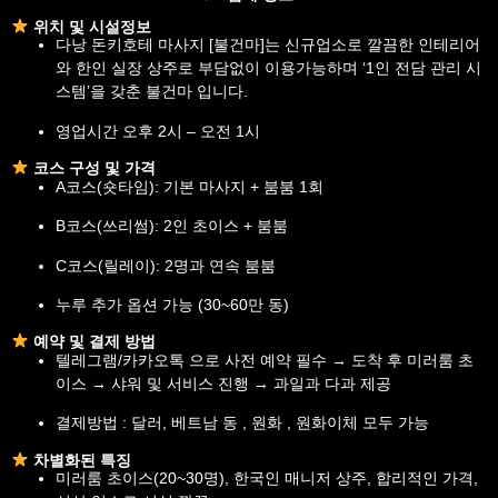
위치 및 시설정보
다낭 돈키호테 마사지 [불건마]는 신규업소로 깔끔한 인테리어
와 한인 실장 상주로 부담없이 이용가능하며 ‘1인 전담 관리 시
스템’을 갖춘 불건마 입니다.
영업시간 오후 2시 – 오전 1시
코스 구성 및 가격
A코스(숏타임): 기본 마사지 + 붐붐 1회
B코스(쓰리썸): 2인 초이스 + 붐붐
C코스(릴레이): 2명과 연속 붐붐
누루 추가 옵션 가능 (30~60만 동)
예약 및 결제 방법
텔레그램/카카오톡 으로 사전 예약 필수 → 도착 후 미러룸 초
이스 → 샤워 및 서비스 진행 → 과일과 다과 제공
결제방법 : 달러, 베트남 동 , 원화 , 원화이체 모두 가능
차별화된 특징
미러룸 초이스(20~30명), 한국인 매니저 상주, 합리적인 가격,