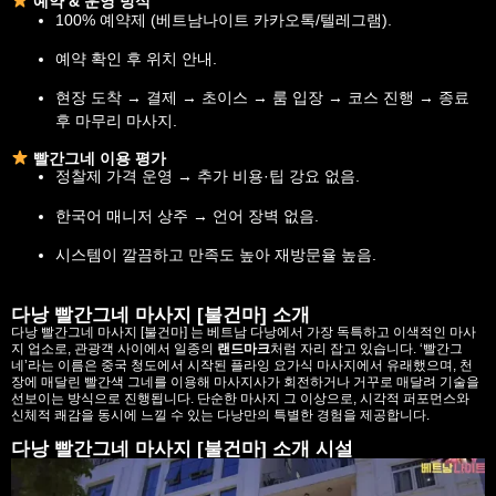
예약 & 운영 방식
100% 예약제 (베트남나이트 카카오톡/텔레그램).
예약 확인 후 위치 안내.
현장 도착 → 결제 → 초이스 → 룸 입장 → 코스 진행 → 종료
후 마무리 마사지.
빨간그네 이용 평가
정찰제 가격 운영 → 추가 비용·팁 강요 없음.
한국어 매니저 상주 → 언어 장벽 없음.
시스템이 깔끔하고 만족도 높아 재방문율 높음.
다낭 빨간그네 마사지 [불건마] 소개
다낭 빨간그네 마사지 [불건마] 는 베트남 다낭에서 가장 독특하고 이색적인 마사
지 업소로, 관광객 사이에서 일종의
랜드마크
처럼 자리 잡고 있습니다. ‘빨간그
네’라는 이름은 중국 청도에서 시작된 플라잉 요가식 마사지에서 유래했으며, 천
장에 매달린 빨간색 그네를 이용해 마사지사가 회전하거나 거꾸로 매달려 기술을
선보이는 방식으로 진행됩니다. 단순한 마사지 그 이상으로, 시각적 퍼포먼스와
신체적 쾌감을 동시에 느낄 수 있는 다낭만의 특별한 경험을 제공합니다.
다낭 빨간그네 마사지 [불건마] 소개 시설