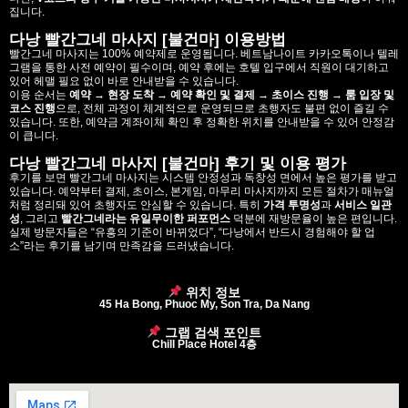
집니다.
다낭 빨간그네 마사지 [불건마] 이용방법
빨간그네 마사지는 100% 예약제로 운영됩니다. 베트남나이트 카카오톡이나 텔레
그램을 통한 사전 예약이 필수이며, 예약 후에는 호텔 입구에서 직원이 대기하고
있어 헤맬 필요 없이 바로 안내받을 수 있습니다.
이용 순서는
예약 → 현장 도착 → 예약 확인 및 결제 → 초이스 진행 → 룸 입장 및
코스 진행
으로, 전체 과정이 체계적으로 운영되므로 초행자도 불편 없이 즐길 수
있습니다. 또한, 예약금 계좌이체 확인 후 정확한 위치를 안내받을 수 있어 안정감
이 큽니다.
다낭 빨간그네 마사지 [불건마] 후기 및 이용 평가
후기를 보면 빨간그네 마사지는 시스템 안정성과 독창성 면에서 높은 평가를 받고
있습니다. 예약부터 결제, 초이스, 본게임, 마무리 마사지까지 모든 절차가 매뉴얼
처럼 정리돼 있어 초행자도 안심할 수 있습니다. 특히
가격 투명성
과
서비스 일관
성
, 그리고
빨간그네라는 유일무이한 퍼포먼스
덕분에 재방문율이 높은 편입니다.
실제 방문자들은 “유흥의 기준이 바뀌었다”, “다낭에서 반드시 경험해야 할 업
소”라는 후기를 남기며 만족감을 드러냈습니다.
위치 정보
45 Ha Bong, Phuoc My, Son Tra, Da Nang
그랩 검색 포인트
Chill Place Hotel 4층