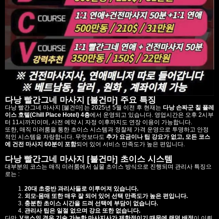
다낭 빨간그네 마사지 [불건마] 주요 특징
다낭 빨간그네 마사지 [불건마] 는 2025년 5월 이전 후 현재는
다낭 손짜군 칠 플레
이스 호텔(Chill Place Hotel) 4층
에서 운영되고 있습니다. 영업시간은 오후 2시부
터 11시까지이며, 사전 예약 시 자정 이후까지도 연장 이용이 가능합니다.
또한, 매직 미러룸을 통한 초이스 시스템과 정찰제 가격 운영으로 투명하고 안정
적인 시스템을 자랑합니다. 무엇보다도
추가 요금이나 팁 강요가 없고, 모든 코스
에 건전 마사지 60분이 포함
되어 있어 서비스 만족도가 높은 편입니다.
다낭 빨간그네 마사지 [불건마] 초이스 시스템
대부분의 코스는 매직 미러룸에서 실물 초이스 방식으로 진행되며 관리사 특징으
로는 :
20대 초중반 과리사들로 이루어져 있습니다.
외모·몸매 또한 매우 잘 되어 있어 선택 만족도가 높은 편입니다.
충분한 초이스 시간을 드려 선택에 부담이 없습니다.
관리사 팁은 일절 없으며 강요 또한 없습니다.
다만,
V
코스의 경우 기술 가능한 마사지사가 제한적이기 때문에 랜덤 배정
이 이뤄