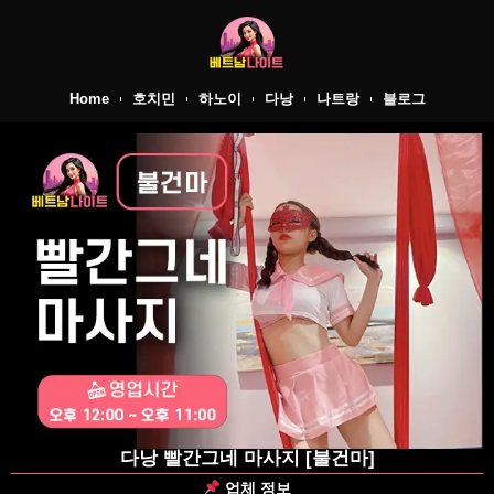
Home
호치민
하노이
다낭
나트랑
블로그
다낭 빨간그네 마사지 [불건마]
업체 정보